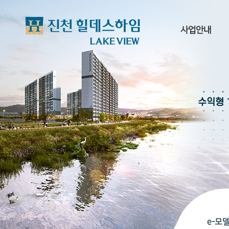
사업안내
사업개요
단지
수익형 
입지환경
프리미엄
브랜드
오시는길
e-모