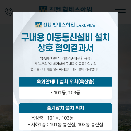
전체메뉴 보기
사업안내
단지안내
사업개요
입지환경
단지 및 동호수배치도
세대안내
프리미엄
커뮤니티
e-모델하우스(VR)
청약안내
브랜드
마감재리스트
이동통신설비 협의서
고객센터
오시는길
전시품목